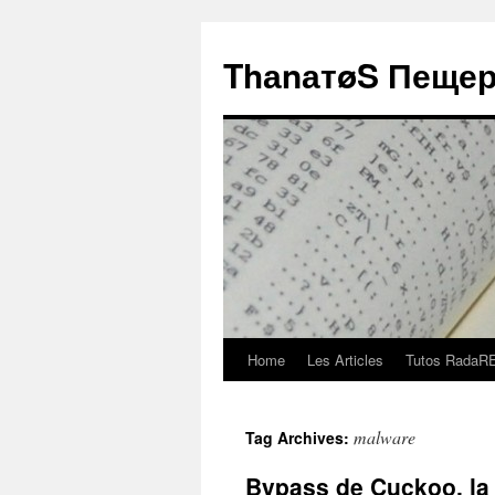
ThаnатøS Пещер
Home
Les Articles
Tutos RadaR
Skip
to
malware
Tag Archives:
content
Bypass de Cuckoo, l