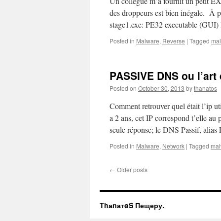
Un collègue m’a fournit un petit EXE
des droppeurs est bien inégale. À p
stage1.exe: PE32 executable (GUI
Posted in
Malware
,
Reverse
|
Tagged
ma
PASSIVE DNS ou l’art 
Posted on
October 30, 2013
by
thanatos
Comment retrouver quel était l’ip u
a 2 ans, cet IP correspond t’elle a
seule réponse; le DNS Passif, al
Posted in
Malware
,
Network
|
Tagged
mal
←
Older posts
ThаnатøS Пещеру.