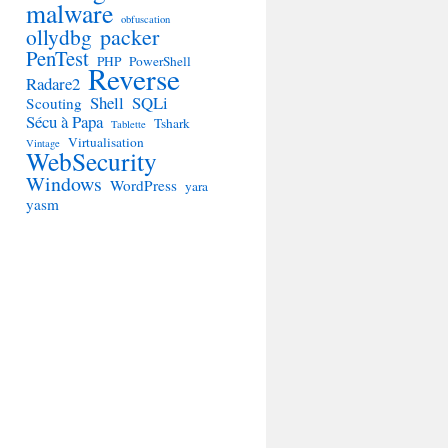
malware
obfuscation
ollydbg
packer
PenTest
PHP
PowerShell
Reverse
Radare2
Shell
SQLi
Scouting
Sécu à Papa
Tshark
Tablette
Virtualisation
Vintage
WebSecurity
Windows
WordPress
yara
yasm