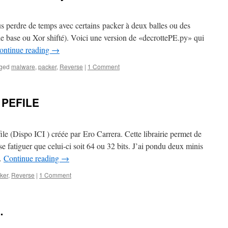
plus perdre de temps avec certains packer à deux balles ou des
e base ou Xor shifté). Voici une version de «decrottePE.py» qui
ontinue reading
→
ged
malware
,
packer
,
Reverse
|
1 Comment
e PEFILE
efile (Dispo ICI ) créée par Ero Carrera. Cette librairie permet de
 fatiguer que celui-ci soit 64 ou 32 bits. J’ai pondu deux minis
 …
Continue reading
→
ker
,
Reverse
|
1 Comment
…