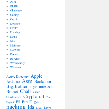
Asm
BlaBla
Challenge
Coding
Crypto
Desktop
Electro
Hacking
Linux
Mac
Malware
Network
Pentest
Reverse
WebSecurity
Windows
Apple
Active Directory
Asm
Backdoor
Arduino
BigBrother
BigIP
BlueCoat
Chall
Botnet
Cisco
Crypto
ctf
Conference
Excel
gcc
F5
FareIT
Exploit
hacking
Ida
Livre
Linux