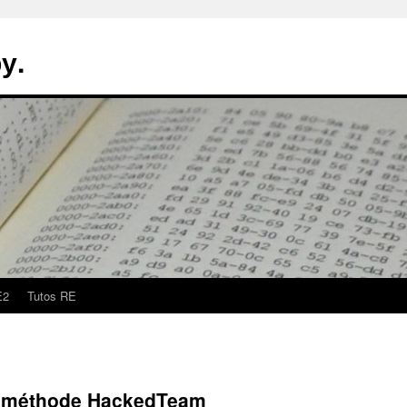
у.
E2
Tutos RE
a méthode HackedTeam