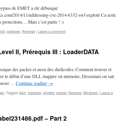
u bypass de EMET a été débusqué
orks.com/2014/11/addressing-cve-2014-6332-swf-exploit/ Ca reste
s protections… Mais c’est partis ! :)
loit
,
malware
,
Reverse
|
Leave a comment
evel II, Prérequis III : LoaderDATA
ssique des packer et aussi des shellcodes; Comment trouver et
ouver le début d’une DLL mappée en mémoire; Désormais on sait
rouver …
Continue reading
→
ws
|
Tagged
Asm
,
malware
,
ollydbg
,
packer
,
Reverse
,
Windows
|
Leave a
abel231486.pdf – Part 2