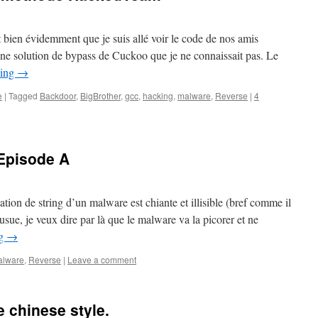
ien évidemment que je suis allé voir le code de nos amis
 une solution de bypass de Cuckoo que je ne connaissait pas. Le
ding
→
e
|
Tagged
Backdoor
,
BigBrother
,
gcc
,
hacking
,
malware
,
Reverse
|
4
 Episode A
tion de string d’un malware est chiante et illisible (bref comme il
usue, je veux dire par là que le malware va la picorer et ne
ng
→
alware
,
Reverse
|
Leave a comment
 chinese style.