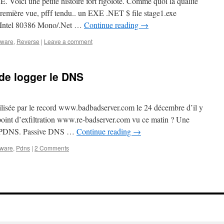
. Voici une petite histoire fort rigolote. Comme quoi la qualité
remière vue, pfff tendu.. un EXE .NET $ file stage1.exe
) Intel 80386 Mono/.Net …
Continue reading
→
lware
,
Reverse
|
Leave a comment
de logger le DNS
tilisée par le record www.badbadserver.com le 24 décembre d’il y
u point d’exfiltration www.re-badserver.com vu ce matin ? Une
ias PDNS. Passive DNS …
Continue reading
→
ware
,
Pdns
|
2 Comments