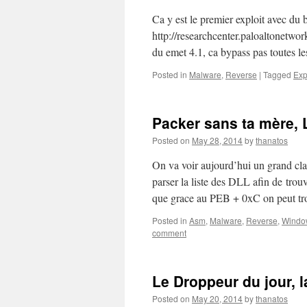
Ca y est le premier exploit avec d
http://researchcenter.paloaltonetw
du emet 4.1, ca bypass pas toutes le
Posted in
Malware
,
Reverse
|
Tagged
Exp
Packer sans ta mère, L
Posted on
May 28, 2014
by
thanatos
On va voir aujourd’hui un grand cla
parser la liste des DLL afin de tr
que grace au PEB + 0xC on peut t
Posted in
Asm
,
Malware
,
Reverse
,
Windo
comment
Le Droppeur du jour, l
Posted on
May 20, 2014
by
thanatos