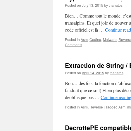
Posted on
July 13, 2015
by
thanatos
Bien… Comme tout le monde, c’est b
transalpins. Et quel joie de trouver
code officiel est là …
Continue rea
Posted in
Asm
,
Coding
,
Malware
,
Revers
Comments
Extraction de String /
Posted on
April 14, 2015
by
thanatos
Bon… des fois, la fonction d’obfusca
faudrait que ce soit) Et en plus déco
deobfusque pas …
Continue readi
Posted in
Asm
,
Reverse
|
Tagged
Asm
,
m
DecrottePE compatible