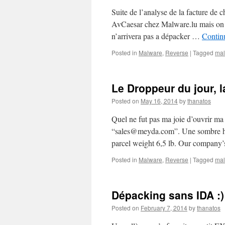
Suite de l’analyse de la facture de
AvCaesar chez Malware.lu mais on 
n’arrivera pas a dépacker …
Contin
Posted in
Malware
,
Reverse
|
Tagged
ma
Le Droppeur du jour, l
Posted on
May 16, 2014
by
thanatos
Quel ne fut pas ma joie d’ouvrir ma 
“sales@meyda.com”. Une sombre hist
parcel weight 6,5 lb. Our company
Posted in
Malware
,
Reverse
|
Tagged
ma
Dépacking sans IDA :) 
Posted on
February 7, 2014
by
thanatos