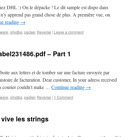
 chez DHL :) On le dépacke ! Le dit sample est dispo dans
n’y apprend pas grand chose de plus. A première vue, on
ue reading
→
lware
,
ollydbg
,
packer
,
Reverse
|
Leave a comment
abel231486.pdf – Part 1
boite aux lettres et de tomber sur une facture envoyée par
oire de facturation. Dear customer, In your adress received
’s courier couldn’t make …
Continue reading
→
lware
,
ollydbg
,
packer
,
Reverse
|
1 Comment
vive les strings