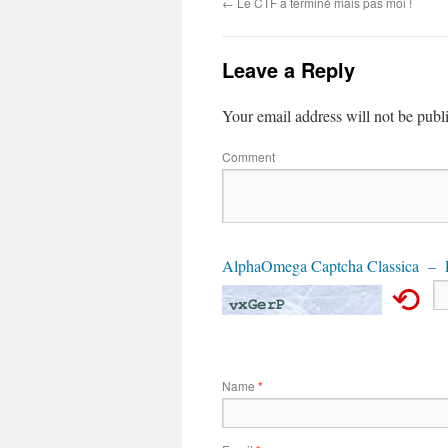
←
Le CTF a terminé mais pas moi !
Leave a Reply
Your email address will not be publ
Comment
AlphaOmega Captcha Classica – E
⟲
Name
*