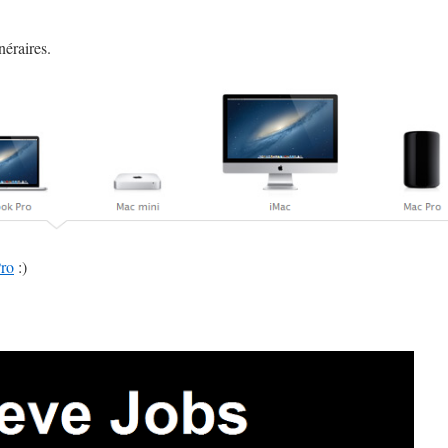
éraires.
ro
:)