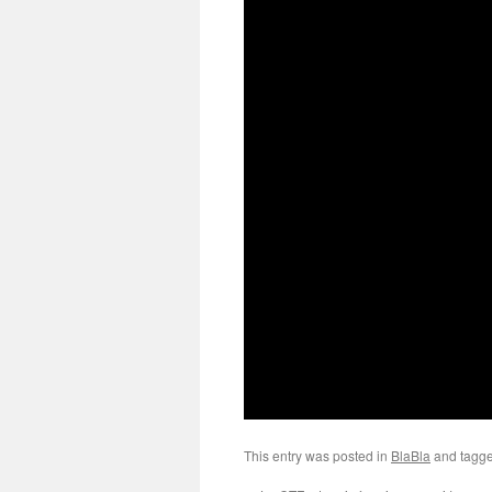
This entry was posted in
BlaBla
and tagg