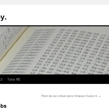
у.
E2
Tutos RE
Plein de lan virtuel dans Vmware Fusion 6
→
obs