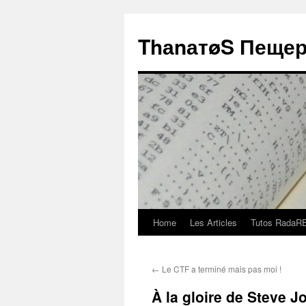
ThаnатøS Пещер
Home
Les Articles
Tutos RadaR
Skip
to
←
Le CTF a terminé mais pas moi !
content
À la gloire de Steve J