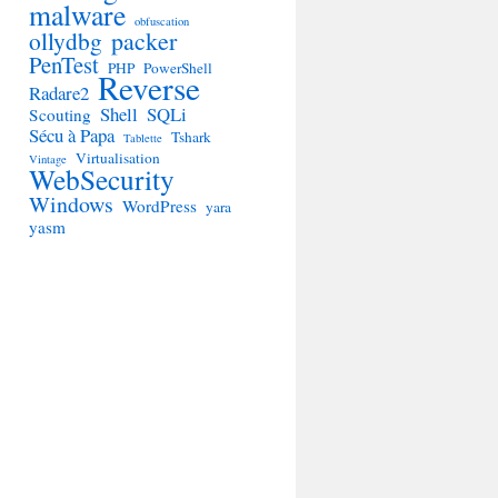
malware
obfuscation
ollydbg
packer
PenTest
PHP
PowerShell
Reverse
Radare2
Shell
SQLi
Scouting
Sécu à Papa
Tshark
Tablette
Virtualisation
Vintage
WebSecurity
Windows
WordPress
yara
yasm